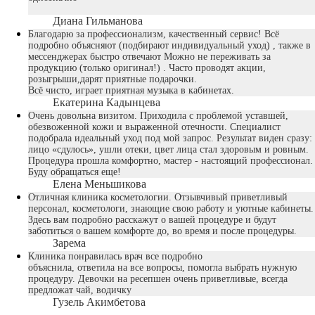
Диана Гильманова
Благодарю за профессионализм, качественный сервис! Всё
подробно объясняют (подбирают индивидуальный уход) , также в
мессенджерах быстро отвечают Можно не переживать за
продукцию (только оригинал!) . Часто проводят акции,
розыгрыши,дарят приятные подарочки.
Всё чисто, играет приятная музыка в кабинетах.
Екатерина Кадынцева
Очень довольна визитом. Приходила с проблемой уставшей,
обезвоженной кожи и выраженной отечности. Специалист
подобрала идеальный уход под мой запрос. Результат виден сразу:
лицо «сдулось», ушли отеки, цвет лица стал здоровым и ровным.
Процедура прошла комфортно, мастер - настоящий профессионал.
Буду обращаться еще!
Елена Меньшикова
Отличная клиника косметологии. Отзывчивый приветливый
персонал, косметологи, знающие свою работу и уютные кабинеты.
Здесь вам подробно расскажут о вашей процедуре и будут
заботиться о вашем комфорте до, во время и после процедуры.
Зарема
Клиника понравилась врач все подробно
объяснила, ответила на все вопросы, помогла выбрать нужную
процедуру. Девочки на ресепшен очень приветливые, всегда
предложат чай, водичку
Гузель Акимбетова