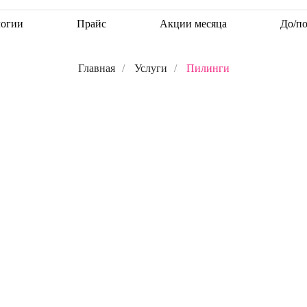
логии
Прайс
Акции месяца
До/п
Главная
/
Услуги
/
Пилинги